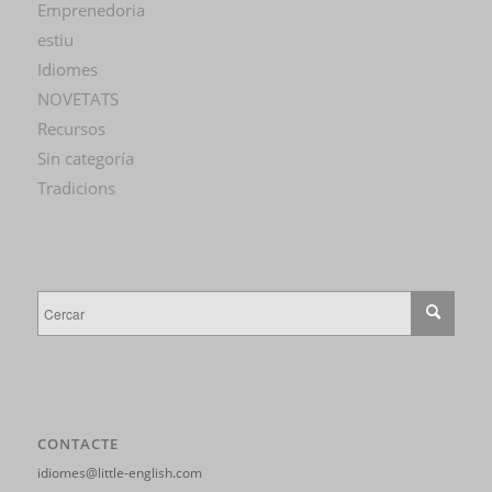
Emprenedoria
estiu
Idiomes
NOVETATS
Recursos
Sin categoría
Tradicions
CONTACTE
idiomes@little-english.com